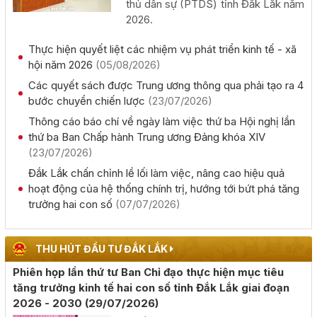
thủ dân sự (PTDS) tỉnh Đắk Lắk năm
Khai mạc Hội nghị Ngoại giao lần thứ 33
2026.
(02/08/2026, 00:00)
Thực hiện quyết liệt các nhiệm vụ phát triển kinh tế - xã
Giới thiệu thông tin về 17 khu đất đấu giá quyền sử dụng
hội năm 2026
(05/08/2026)
đất trên địa bàn tỉnh Đắk Lắk
Các quyết sách được Trung ương thông qua phải tạo ra 4
(28/07/2026, 00:00)
bước chuyển chiến lược
(23/07/2026)
Thông cáo báo chí về ngày làm việc thứ ba Hội nghị lần
Thông báo về việc tiếp nhận hồ sơ đề nghị chấp thuận
thứ ba Ban Chấp hành Trung ương Đảng khóa XIV
chủ trương đầu tư dự án: Nhà máy sản xuất viên nén gỗ
(23/07/2026)
xuất khẩu và chế biến lâm sản - Thành Châu Đắk Lắk
Đắk Lắk chấn chỉnh lề lối làm việc, nâng cao hiệu quả
(27/07/2026, 00:00)
hoạt động của hệ thống chính trị, hướng tới bứt phá tăng
trưởng hai con số
(07/07/2026)
Đắk Lắk họp báo công bố 17 hoạt động đặc sắc của Lễ
hội Sầu riêng năm 2026
THU HÚT ĐẦU TƯ ĐẮK LẮK
(06/08/2026, 00:00)
Phiên họp lần thứ tư Ban Chỉ đạo thực hiện mục tiêu
tăng trưởng kinh tế hai con số tỉnh Đắk Lắk giai đoạn
Tập huấn diễn tập khu vực phòng thủ kết hợp phòng
2026 - 2030
(29/07/2026)
thủ dân sự tỉnh Đắk Lắk