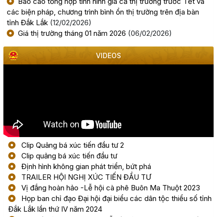
Báo cáo tổng hợp tình hình giá cả thị trường trước Tết và
(28/07/2026, 00:00)
các biện pháp, chương trình bình ổn thị trường trên địa bàn
tỉnh Đắk Lắk
(12/02/2026)
Giá thị trường tháng 01 năm 2026
(06/02/2026)
Thông báo về việc tiếp nhận hồ sơ đề nghị chấp thuận
chủ trương đầu tư dự án: Nhà máy sản xuất viên nén gỗ
xuất khẩu và chế biến lâm sản - Thành Châu Đắk Lắk
VIDEOS
(27/07/2026, 00:00)
Đắk Lắk họp báo công bố 17 hoạt động đặc sắc của Lễ
hội Sầu riêng năm 2026
(06/08/2026, 00:00)
Tập huấn diễn tập khu vực phòng thủ kết hợp phòng
Clip Quảng bá xúc tiến đầu tư 2
thủ dân sự tỉnh Đắk Lắk
Clip quảng bá xúc tiến đầu tư
Định hình không gian phát triển, bứt phá
(05/08/2026, 00:00)
TRAILER HỘI NGHỊ XÚC TIẾN ĐẦU TƯ
Vị đắng hoàn hảo -Lễ hội cà phê Buôn Ma Thuột 2023
Thực hiện quyết liệt các nhiệm vụ phát triển kinh tế - xã
Họp ban chỉ đạo Đại hội đại biểu các dân tộc thiểu số tỉnh
hội năm 2026
Đắk Lắk lần thứ IV năm 2024
(05/08/2026, 00:00)