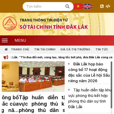
MENU
TRANG CHỦ
TIN TÀI CHÍNH
GIÁ CẢ THỊ TRƯỜNG
TIN TỨC
hi đua đổi mới, sáng tạo, tăng tốc bứt phá, đưa Đắk Lắk cùng cả nước bước vào k
Đắk Lắk họp báo
công bố 17 hoạt động
đặc sắc của Lễ hội Sầu
riêng năm 2026
Tập huấn diễn tập khu
vực phòng thủ kết hợp
Tập huấn diễn tập khu
phòng thủ dân sự tỉnh
vực phòng thủ kết hợp
Đắk Lắk
phòng thủ dân sự tỉnh