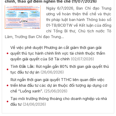
chính, tháo gỡ điểm nghẽn thể chế
(11/07/2026)
Rà soát công tác chuẩn bị diễn tập khu vực phòng thủ
Ngày 6/7/2026, Ban Chỉ đạo Trung
kết hợp diễn tập phòng thủ dân sự tỉnh năm 2026
ương về hoàn thiện thể chế và thực
(02/08/2026, 00:00)
thi pháp luật ban hành Thông báo số
01-TB/BCĐTW về Kết luận của đồng
chí Tổng Bí thư, Chủ tịch nước Tô
Khai mạc Hội nghị Ngoại giao lần thứ 33
Lâm, Trưởng Ban Chỉ đạo Trung...
(02/08/2026, 00:00)
Về việc phê duyệt Phương án cắt giảm thời gian giải
quyết thủ tục hành chính lĩnh vực tài chính thuộc thẩm
Giới thiệu thông tin về 17 khu đất đấu giá quyền sử dụng
quyền giải quyết của Sở Tài chính
(02/07/2026)
đất trên địa bàn tỉnh Đắk Lắk
(28/07/2026, 00:00)
Tỉnh Đắk Lắk: Rút ngắn gần 80% thời gian giải quyết thủ
tục đầu tư dự án
(26/06/2026)
Rút ngắn thời gian giải quyết TTHC liên quan đến việc
Thông báo về việc tiếp nhận hồ sơ đề nghị chấp thuận
triển khai đầu tư các dự án thuộc đối tượng áp dụng cơ
chủ trương đầu tư dự án: Nhà máy sản xuất viên nén gỗ
xuất khẩu và chế biến lâm sản - Thành Châu Đắk Lắk
chế “Luồng xanh”.
(25/06/2026)
(27/07/2026, 00:00)
Tạo môi trường thông thoáng cho doanh nghiệp và nhà
đầu tư
(24/06/2026)
Đắk Lắk họp báo công bố 17 hoạt động đặc sắc của Lễ