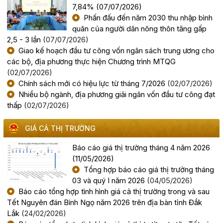
7,84%
(07/07/2026)
Công khai kết quả giải ngân vốn đầu tư công đến hết
Phấn đấu đến năm 2030 thu nhập bình
tháng 7 năm 2026
quân của người dân nông thôn tăng gấp
2,5 - 3 lần
(07/07/2026)
(04/08/2026, 00:00)
Giao kế hoạch đầu tư công vốn ngân sách trung ương cho
các bộ, địa phương thực hiện Chương trình MTQG
Chủ tịch UBND tỉnh Đỗ Hữu Huy: Quyết liệt đẩy nhanh
(02/07/2026)
tiến độ giải ngân đầu tư công theo nguyên tắc "6 rõ
Chính sách mới có hiệu lực từ tháng 7/2026
(02/07/2026)
(04/08/2026, 00:00)
Nhiều bộ ngành, địa phương giải ngân vốn đầu tư công đạt
thấp
(02/07/2026)
Rà soát công tác chuẩn bị diễn tập khu vực phòng thủ
kết hợp diễn tập phòng thủ dân sự tỉnh năm 2026
GIÁ CẢ THỊ TRƯỜNG
(02/08/2026, 00:00)
Báo cáo giá thị trường tháng 4 năm 2026
(11/05/2026)
Khai mạc Hội nghị Ngoại giao lần thứ 33
Tổng hợp báo cáo giá thị trường tháng
03 và quý I năm 2026
(04/05/2026)
(02/08/2026, 00:00)
Báo cáo tổng hợp tình hình giá cả thị trường trong và sau
Tết Nguyên đán Bính Ngọ năm 2026 trên địa bàn tỉnh Đắk
Giới thiệu thông tin về 17 khu đất đấu giá quyền sử dụng
Lắk
(24/02/2026)
đất trên địa bàn tỉnh Đắk Lắk