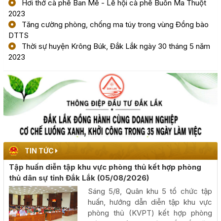
Hơi thở cà phê Ban Mê - Lễ hội cà phê Buôn Ma Thuột
2023
Tăng cường phòng, chống ma túy trong vùng Đồng bào
Phấn đấu khai thác đồng bộ toàn tuyến cao tốc Khánh
DTTS
Hòa - Buôn Ma Thuột trong năm 2026
Thời sự huyện Krông Búk, Đắk Lắk ngày 30 tháng 5 năm
(05/08/2026, 00:00)
2023
Công khai kết quả giải ngân vốn đầu tư công đến hết
tháng 7 năm 2026
(04/08/2026, 00:00)
Chủ tịch UBND tỉnh Đỗ Hữu Huy: Quyết liệt đẩy nhanh
tiến độ giải ngân đầu tư công theo nguyên tắc "6 rõ
(04/08/2026, 00:00)
TIN TỨC
Tập huấn diễn tập khu vực phòng thủ kết hợp phòng
Rà soát công tác chuẩn bị diễn tập khu vực phòng thủ
thủ dân sự tỉnh Đắk Lắk
(05/08/2026)
kết hợp diễn tập phòng thủ dân sự tỉnh năm 2026
Sáng 5/8, Quân khu 5 tổ chức tập
(02/08/2026, 00:00)
huấn, hướng dẫn diễn tập khu vực
phòng thủ (KVPT) kết hợp phòng