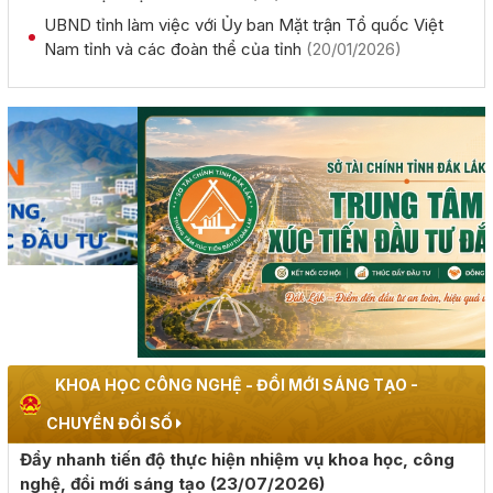
UBND tỉnh làm việc với Ủy ban Mặt trận Tổ quốc Việt
Nam tỉnh và các đoàn thể của tỉnh
(20/01/2026)
Chủ tịch UBND tỉnh Đỗ Hữu Huy: Quyết liệt đẩy nhanh
tiến độ giải ngân đầu tư công theo nguyên tắc "6 rõ
(04/08/2026, 00:00)
Rà soát công tác chuẩn bị diễn tập khu vực phòng thủ
kết hợp diễn tập phòng thủ dân sự tỉnh năm 2026
(02/08/2026, 00:00)
Khai mạc Hội nghị Ngoại giao lần thứ 33
(02/08/2026, 00:00)
Giới thiệu thông tin về 17 khu đất đấu giá quyền sử dụng
đất trên địa bàn tỉnh Đắk Lắk
KHOA HỌC CÔNG NGHỆ - ĐỔI MỚI SÁNG TẠO -
(28/07/2026, 00:00)
CHUYỂN ĐỔI SỐ
Đẩy nhanh tiến độ thực hiện nhiệm vụ khoa học, công
Thông báo về việc tiếp nhận hồ sơ đề nghị chấp thuận
nghệ, đổi mới sáng tạo
(23/07/2026)