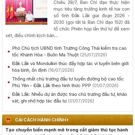
Chiều 28/7, Ban Chỉ đạo thực hiện
(05/08/2026, 00:00)
mục tiêu tăng trưởng kinh tế hai con
số tỉnh Đắk Lắk giai đoạn 2026 -
Thực hiện quyết liệt các nhiệm vụ phát triển kinh tế - xã
2030 (gọi tắt là Ban Chỉ đạo 152) đã
hội năm 2026
tổ chức Phiên họp lần thứ tư để xem
xét, điều chỉnh kịch bản...
(05/08/2026, 00:00)
Phó Chủ tịch UBND tỉnh Trương Công Thái kiểm tra cao
Phấn đấu khai thác đồng bộ toàn tuyến cao tốc Khánh
tốc Khánh Hòa - Buôn Ma Thuột
(25/07/2026)
Hòa - Buôn Ma Thuột trong năm 2026
Đắk Lắk và Mondulkiri thúc đẩy hợp tác vì tuyến biên giới
(05/08/2026, 00:00)
hòa bình, ổn định
(16/07/2026)
Thống nhất chủ trương đầu tư tuyến đường bộ cao tốc
Công khai kết quả giải ngân vốn đầu tư công đến hết
Phú Yên - Đắk Lắk theo hình thức PPP
(01/07/2026)
tháng 7 năm 2026
Đắk Lắk: Nhiều dự án được trao chủ trương đầu tư, khảo
(04/08/2026, 00:00)
sát, ghi nhớ hợp tác đầu tư
(01/07/2026)
Chủ tịch UBND tỉnh Đỗ Hữu Huy: Quyết liệt đẩy nhanh
tiến độ giải ngân đầu tư công theo nguyên tắc "6 rõ
CẢI CÁCH HÀNH CHÍNH
(04/08/2026, 00:00)
Tạo chuyển biến mạnh mẽ trong cắt giảm thủ tục hành