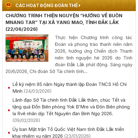
hội Sầu riêng năm 2026
CÁC HOẠT ĐỘNG ĐOÀN THỂ
(06/08/2026, 00:00)
CHƯƠNG TRÌNH THIỆN NGUYỆN “HƯỚNG VỀ BUÔN
MNANG TAR” TẠI XÃ YANG MAO, TỈNH ĐẮK LẮK
Tập huấn diễn tập khu vực phòng thủ kết hợp phòng
(22/06/2026)
thủ dân sự tỉnh Đắk Lắk
Thực hiện Chương trình công tác
(05/08/2026, 00:00)
Đoàn và phong trào thanh niên năm
2026, hưởng ứng Chiến dịch Thanh
niên tình nguyện hè 2026 do Tỉnh
Thực hiện quyết liệt các nhiệm vụ phát triển kinh tế - xã
đoàn Đắk Lắk phát động. Sáng ngày
hội năm 2026
20/6/2026, Chi đoàn Sở Tài chính tỉnh...
(05/08/2026, 00:00)
Lễ kỷ niệm 95 năm Ngày thành lập Đoàn TNCS Hồ Chí
Phấn đấu khai thác đồng bộ toàn tuyến cao tốc Khánh
Minh
(24/03/2026)
Hòa - Buôn Ma Thuột trong năm 2026
Lãnh đạo Sở Tài chính tỉnh Đắk Lắk thăm, chúc Tết và
(05/08/2026, 00:00)
tặng quà Đồn Biên phòng Yok B’Mre và Đôn Biên phòng
Ia Rvê nhân dịp Tết Nguyên đán Bính Ngọ 2026.
(09/02/2026)
Công khai kết quả giải ngân vốn đầu tư công đến hết
tháng 7 năm 2026
Ủy ban Mặt trận Tổ Quốc Việt Nam tỉnh Đắk Lắk triển
(04/08/2026, 00:00)
khai nhiệm vụ năm 2026
(23/01/2026)