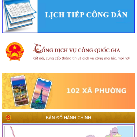
Rà soát công tác chuẩn bị diễn tập khu vực phòng thủ
kết hợp diễn tập phòng thủ dân sự tỉnh năm 2026
(02/08/2026, 00:00)
Khai mạc Hội nghị Ngoại giao lần thứ 33
(02/08/2026, 00:00)
Giới thiệu thông tin về 17 khu đất đấu giá quyền sử dụng
đất trên địa bàn tỉnh Đắk Lắk
(28/07/2026, 00:00)
Thông báo về việc tiếp nhận hồ sơ đề nghị chấp thuận
chủ trương đầu tư dự án: Nhà máy sản xuất viên nén gỗ
xuất khẩu và chế biến lâm sản - Thành Châu Đắk Lắk
(27/07/2026, 00:00)
BẢN ĐỒ HÀNH CHÍNH