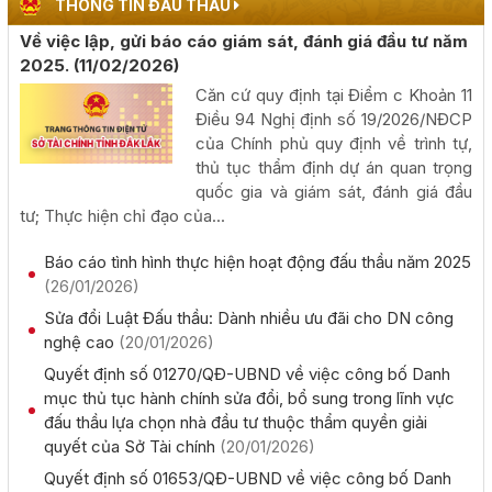
THÔNG TIN ĐẤU THẦU
Về việc lập, gửi báo cáo giám sát, đánh giá đầu tư năm
Phấn đấu khai thác đồng bộ toàn tuyến cao tốc Khánh
2025.
(11/02/2026)
Hòa - Buôn Ma Thuột trong năm 2026
Căn cứ quy định tại Điểm c Khoản 11
(05/08/2026, 00:00)
Điều 94 Nghị định số 19/2026/NĐCP
của Chính phủ quy định về trình tự,
Công khai kết quả giải ngân vốn đầu tư công đến hết
thủ tục thẩm định dự án quan trọng
tháng 7 năm 2026
quốc gia và giám sát, đánh giá đầu
(04/08/2026, 00:00)
tư; Thực hiện chỉ đạo của...
Báo cáo tình hình thực hiện hoạt động đấu thầu năm 2025
Chủ tịch UBND tỉnh Đỗ Hữu Huy: Quyết liệt đẩy nhanh
(26/01/2026)
tiến độ giải ngân đầu tư công theo nguyên tắc "6 rõ
Sửa đổi Luật Đấu thầu: Dành nhiều ưu đãi cho DN công
(04/08/2026, 00:00)
nghệ cao
(20/01/2026)
Quyết định số 01270/QĐ-UBND về việc công bố Danh
Rà soát công tác chuẩn bị diễn tập khu vực phòng thủ
mục thủ tục hành chính sửa đổi, bổ sung trong lĩnh vực
kết hợp diễn tập phòng thủ dân sự tỉnh năm 2026
đấu thầu lựa chọn nhà đầu tư thuộc thẩm quyền giải
(02/08/2026, 00:00)
quyết của Sở Tài chính
(20/01/2026)
Quyết định số 01653/QĐ-UBND về việc công bố Danh
Khai mạc Hội nghị Ngoại giao lần thứ 33