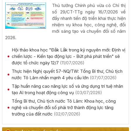
chủ trương đầu tư dự án: Nhà máy sản xuất viên nén gỗ
Thủ tướng Chính phủ vừa có Chỉ thị
xuất khẩu và chế biến lâm sản - Thành Châu Đắk Lắk
số 29/CT-TTg ngày 16/7/2026 về
(27/07/2026, 00:00)
đẩy nhanh tiến độ triển khai thực hiện
nhiệm vụ khoa học, công nghệ, đổi
mới sáng tạo và chuyển đổi số năm
2026.
Hội thảo khoa học "Đắk Lắk trong kỷ nguyên mới: Định vị
Đắk Lắk họp báo công bố 17 hoạt động đặc sắc của Lễ
chiến lược - Kiến tạo động lực - Bứt phá phát triển" sẽ
hội Sầu riêng năm 2026
được tổ chức ngày 12/7
(11/07/2026)
(06/08/2026, 00:00)
Thực hiện Nghị quyết 57-NQ/TW: Tổng Bí thư, Chủ tịch
nước Tô Lâm nhấn mạnh 4 yêu cầu lớn
(07/07/2026)
Tập huấn diễn tập khu vực phòng thủ kết hợp phòng
Tập huấn nâng cao năng lực số và ứng dụng trí tuệ nhân
thủ dân sự tỉnh Đắk Lắk
tạo AI trong hoạt động công vụ
(03/07/2026)
(05/08/2026, 00:00)
Tổng Bí thư, Chủ tịch nước Tô Lâm: Khoa học, công
nghệ và chuyển đổi số phải trở thành động lực tăng
trưởng của đất nước
(02/07/2026)
Thực hiện quyết liệt các nhiệm vụ phát triển kinh tế - xã
hội năm 2026
(05/08/2026, 00:00)