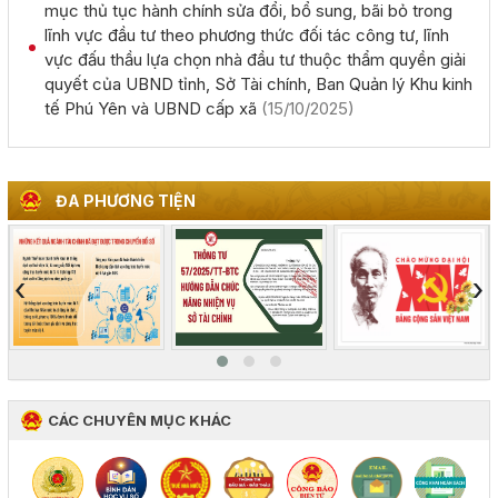
mục thủ tục hành chính sửa đổi, bổ sung, bãi bỏ trong
(02/08/2026, 00:00)
lĩnh vực đầu tư theo phương thức đối tác công tư, lĩnh
vực đấu thầu lựa chọn nhà đầu tư thuộc thẩm quyền giải
quyết của UBND tỉnh, Sở Tài chính, Ban Quản lý Khu kinh
Giới thiệu thông tin về 17 khu đất đấu giá quyền sử dụng
tế Phú Yên và UBND cấp xã
(15/10/2025)
đất trên địa bàn tỉnh Đắk Lắk
(28/07/2026, 00:00)
Thông báo về việc tiếp nhận hồ sơ đề nghị chấp thuận
ĐA PHƯƠNG TIỆN
chủ trương đầu tư dự án: Nhà máy sản xuất viên nén gỗ
xuất khẩu và chế biến lâm sản - Thành Châu Đắk Lắk
(27/07/2026, 00:00)
‹
›
Đắk Lắk họp báo công bố 17 hoạt động đặc sắc của Lễ
hội Sầu riêng năm 2026
(06/08/2026, 00:00)
CÁC CHUYÊN MỤC KHÁC
Tập huấn diễn tập khu vực phòng thủ kết hợp phòng
thủ dân sự tỉnh Đắk Lắk