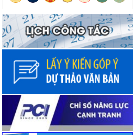
(05/08/2026, 00:00)
Thực hiện quyết liệt các nhiệm vụ phát triển kinh tế - xã
hội năm 2026
(05/08/2026, 00:00)
Phấn đấu khai thác đồng bộ toàn tuyến cao tốc Khánh
Hòa - Buôn Ma Thuột trong năm 2026
(05/08/2026, 00:00)
Công khai kết quả giải ngân vốn đầu tư công đến hết
tháng 7 năm 2026
(04/08/2026, 00:00)
Chủ tịch UBND tỉnh Đỗ Hữu Huy: Quyết liệt đẩy nhanh
tiến độ giải ngân đầu tư công theo nguyên tắc "6 rõ
(04/08/2026, 00:00)