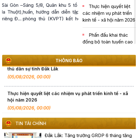
Đắk Lắk
Sáng 5/8, Quân khu 5 tổ chức tập
Thực hiện quyết liệt
huấn, hướng dẫn diễn tập khu vực
các nhiệm vụ phát triển
phòng thủ (KVPT) kết hợp phòng
kinh tế - xã hội năm 2026
Đắk Lắk họp báo công bố 17 hoạt động đặc sắc của Lễ
thủ dân sự (PTDS) tỉnh Đắk Lắk
hội Sầu riêng năm 2026
năm 2026.
Phấn đấu khai thác
(06/08/2026, 00:00)
đồng bộ toàn tuyến cao
tốc Khánh Hòa - Buôn
Ma Thuột trong năm
Tập huấn diễn tập khu vực phòng thủ kết hợp phòng
THÔNG BÁO
thủ dân sự tỉnh Đắk Lắk
2026
(05/08/2026, 00:00)
Chủ tịch UBND tỉnh
Đỗ Hữu Huy: Quyết liệt
Thực hiện quyết liệt các nhiệm vụ phát triển kinh tế - xã
đẩy nhanh tiến độ giải
hội năm 2026
ngân đầu tư công theo
(05/08/2026, 00:00)
nguyên tắc "6 rõ
Phấn đấu khai thác đồng bộ toàn tuyến cao tốc Khánh
Thông cáo báo chí
TIN TÀI CHÍNH
Hòa - Buôn Ma Thuột trong năm 2026
tình hình Kinh tế - Xã hội
(05/08/2026, 00:00)
6 tháng đầu năm 2026
Đắk Lắk: Tăng trưởng GRDP 6 tháng tăng